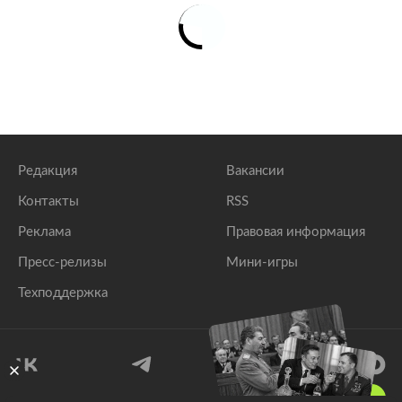
Редакция
Вакансии
Контакты
RSS
Реклама
Правовая информация
Пресс-релизы
Мини-игры
Техподдержка