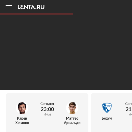
11
A
Сегодня
Сег
23:00
21
(Мск)
(М
Карен
Маттео
Бохум
Хачанов
Арнальди