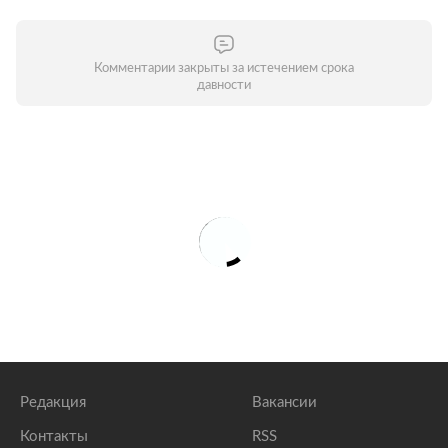
Комментарии закрыты за истечением срока
давности
Редакция
Вакансии
Контакты
RSS