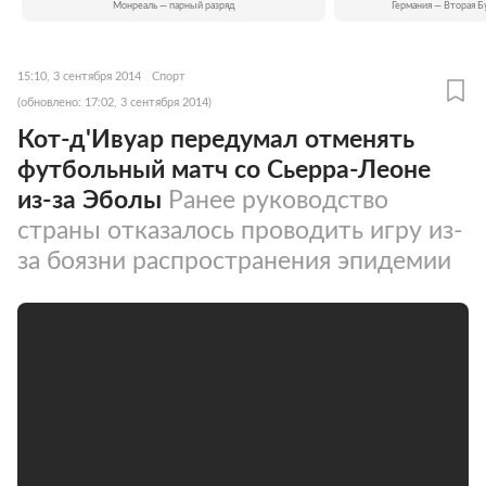
Монреаль — парный разряд
Германия — Вторая Б
15:10, 3 сентября 2014
Спорт
(обновлено: 17:02, 3 сентября 2014)
Кот-д'Ивуар передумал отменять
футбольный матч со Сьерра-Леоне
из-за Эболы
Ранее руководство
страны отказалось проводить игру из-
за боязни распространения эпидемии