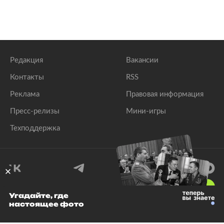
Редакция
Вакансии
Контакты
RSS
Реклама
Правовая информация
Пресс-релизы
Мини-игры
Техподдержка
18
+
Угадайте, где
настоящее фото
© 1999–2026 Все права защищены.
ООО «Лента.Ру»