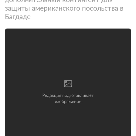
защиты американского посольства в
Багдаде