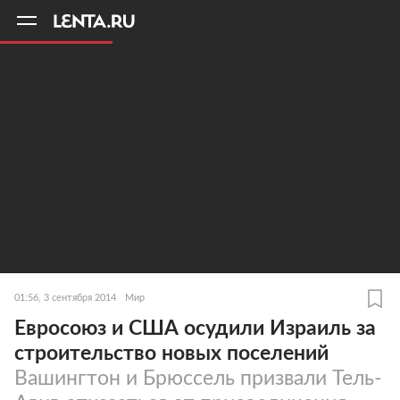
11
A
01:56, 3 сентября 2014
Мир
Евросоюз и США осудили Израиль за
строительство новых поселений
Вашингтон и Брюссель призвали Тель-