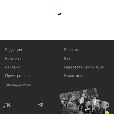
Редакция
Вакансии
Контакты
RSS
Реклама
Правовая информация
Пресс-релизы
Мини-игры
Техподдержка