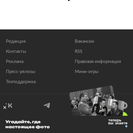
Редакция
Вакансии
Контакты
RSS
Реклама
Правовая информация
Пресс-релизы
Мини-игры
Техподдержка
18
+
Угадайте, где
настоящее фото
© 1999–2026 Все права защищены.
ООО «Лента.Ру»