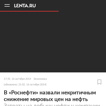
11
A
17:35, 16 октября 2014
Экономика
(обновлено: 21:02, 16 октября 2014)
В «Роснефти» назвали некритичным
снижение мировых цен на нефть
Затраты на добычу нефти у компании