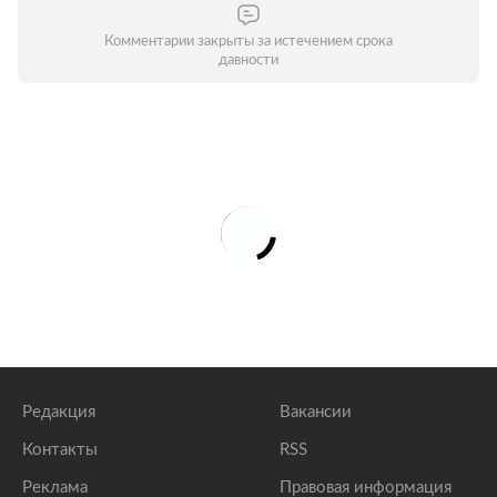
Комментарии закрыты за истечением срока
давности
Редакция
Вакансии
Контакты
RSS
Реклама
Правовая информация