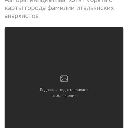
карты города фамилии итальянских
анархистов