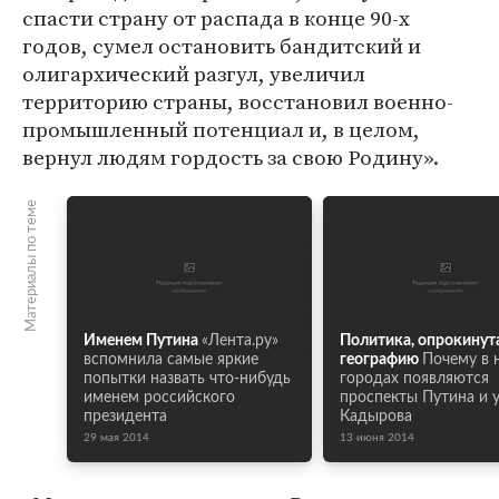
спасти страну от распада в конце 90-х
годов, сумел остановить бандитский и
олигархический разгул, увеличил
территорию страны, восстановил военно-
промышленный потенциал и, в целом,
вернул людям гордость за свою Родину».
Материалы по теме
Именем Путина
«Лента.ру»
Политика, опрокинута
вспомнила самые яркие
географию
Почему в 
попытки назвать что-нибудь
городах появляются
именем российского
проспекты Путина и 
президента
Кадырова
29 мая 2014
13 июня 2014