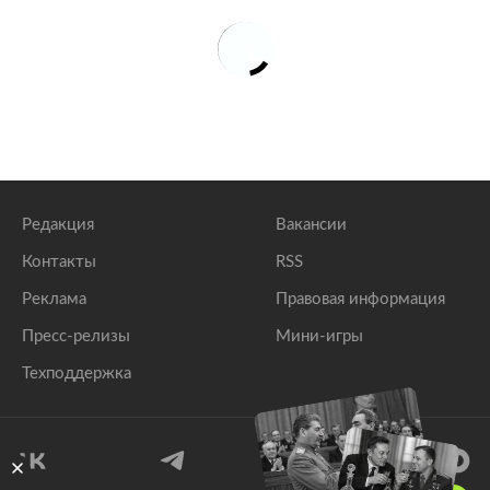
Редакция
Вакансии
Контакты
RSS
Реклама
Правовая информация
Пресс-релизы
Мини-игры
Техподдержка