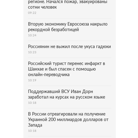
регионе. Начался пожар, эвакуированы
сотни человек
09:22
Вторую экономику Евросоюза накрыло
рекордной безработицей
10:24
Россиянин не выжил после укуса гадюки
10:23
Российский турист перенес инфаркт в
Шанхае и был спасен с помощью
онлайн-переводчика
10:19
Поддержавший ВСУ Иван Дорн
заработал на курсах на русском языке
10:18
В России отреагировали на получение
Украиной 200 миллиардов долларов от
Запада
10:18