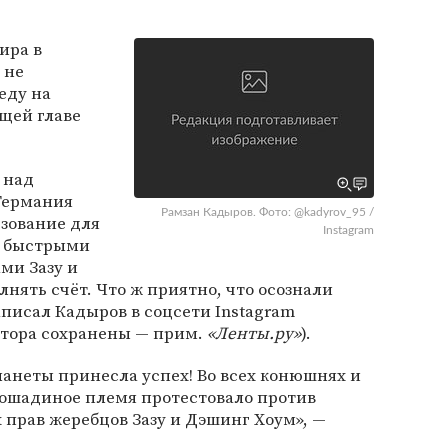
ира в
 не
еду на
щей главе
 над
Германия
Рамзан Кадыров. Фото: @kadyrov_95 /
зование для
Instagram
х быстрыми
ми Зазу и
нять счёт. Что ж приятно, что осознали
аписал Кадыров в соцсети Instagram
втора сохранены — прим.
«Ленты.ру»
).
анеты принесла успех! Во всех конюшнях и
лошадиное племя протестовало против
прав жеребцов Зазу и Дэшинг Хоум», —