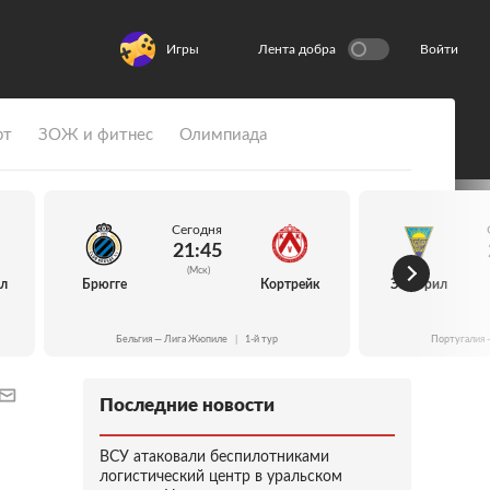
Игры
Лента добра
Войти
рт
ЗОЖ и фитнес
Олимпиада
Сегодня
21:45
(Мск)
йл
Брюгге
Кортрейк
Эшторил
Бельгия — Лига Жюпиле
|
1-й тур
Португалия 
Последние новости
ВСУ атаковали беспилотниками
логистический центр в уральском