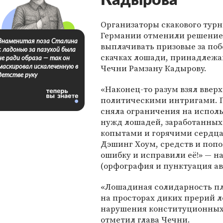
Кадырова
Организаторы скакового турн
Германии отменили решение
Знаменитая поза Сталина
выплачивать призовые за поб
с ладонью за пазухой была
скачках лошади, принадлежа
не ради образа — так он
Чечни Рамзану Кадырову.
маскировал искалеченную в
детстве руку
«Наконец-то разум взял вверх
политическими интригами. 
сняла ограничения на исполь
нужд лошадей, заработанны
копытами и горячими сердца
Дэшинг Хоум, средств и попол
ошибку и исправили её!» — н
(орфография и пунктуация а
«Лошадиная солидарность пл
на просторах диких прерий 
нарушения конституционных 
отметил глава Чечни.