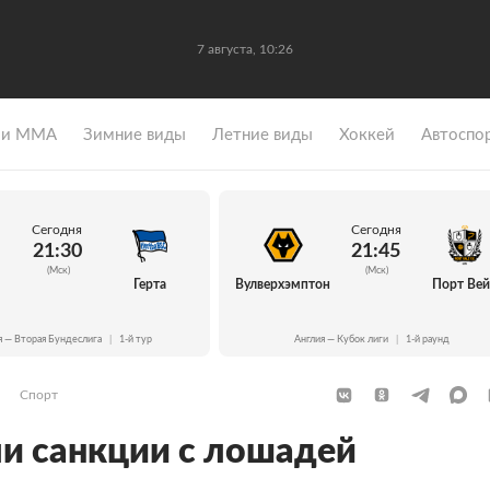
7 августа, 10:26
 и ММА
Зимние виды
Летние виды
Хоккей
Автоспо
Сегодня
Сегодня
21:30
21:45
(Мск)
(Мск)
Герта
Вулверхэмптон
Порт Ве
я — Вторая Бундеслига
|
1-й тур
Англия — Кубок лиги
|
1-й раунд
Спорт
ли санкции с лошадей