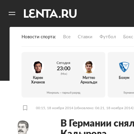
11
A
Новости спорта
Все
Ставки
Футбол
Бокс
Сегодня
23:00
(Мск)
Карен
Маттео
Бохум
Хачанов
Арнальди
Монреаль — парный разряд
Германи
00:15, 18 ноября 2014
(обновлено: 06:21, 18 ноября 2014)
В Германии сня