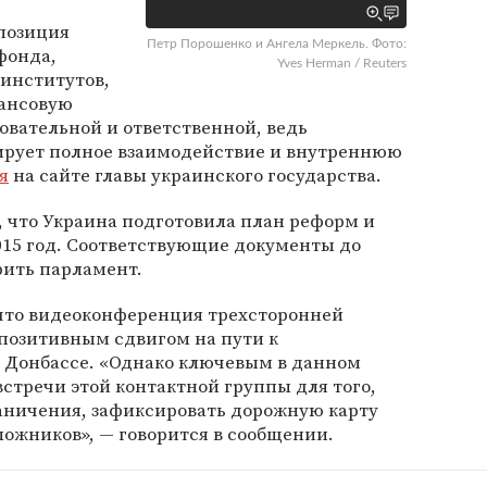
 позиция
Петр Порошенко и Ангела Меркель. Фото:
фонда,
Yves Herman / Reuters
 институтов,
ансовую
овательной и ответственной, ведь
ирует полное взаимодействие и внутреннюю
я
на сайте главы украинского государства.
 что Украина подготовила план реформ и
015 год. Соответствующие документы до
рить парламент.
 что видеоконференция трехсторонней
 позитивным сдвигом на пути к
 Донбассе. «Однако ключевым в данном
встречи этой контактной группы для того,
аничения, зафиксировать дорожную карту
ложников», — говорится в сообщении.