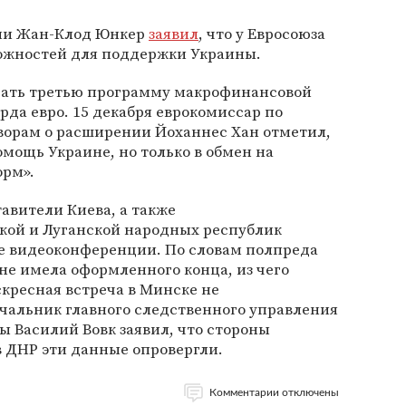
сии Жан-Клод Юнкер
заявил
, что у Евросоюза
ожностей для поддержки Украины.
ачать третью программу макрофинансовой
да евро. 15 декабря еврокомиссар по
оворам о расширении Йоханнес Хан отметил,
омощь Украине, но только в обмен на
орм».
тавители Киева, а также
ой и Луганской народных республик
е видеоконференции. По словам полпреда
не имела оформленного конца, из чего
скресная встреча в Минске не
чальник главного следственного управления
 Василий Вовк заявил, что стороны
 ДНР эти данные опровергли.
Комментарии отключены