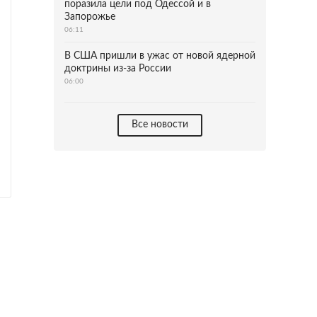
поразила цели под Одессой и в
Запорожье
06:11
В США пришли в ужас от новой ядерной
доктрины из-за России
06:00
Все новости