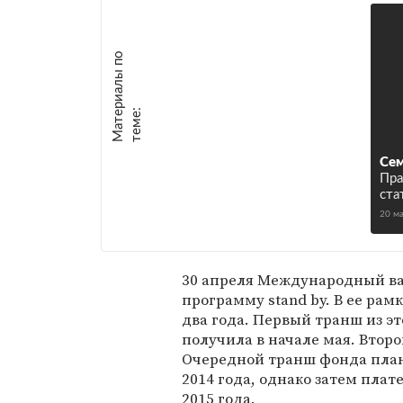
М
а
т
р
и
а
л
ы
п
о
т
е
м
е
е
:
Сем
Пра
ста
20 м
30 апреля Международный в
программу stand by. В ее рам
два года. Первый транш из э
получила в начале мая. Второ
Очередной транш фонда план
2014 года, однако затем пла
2015 года.