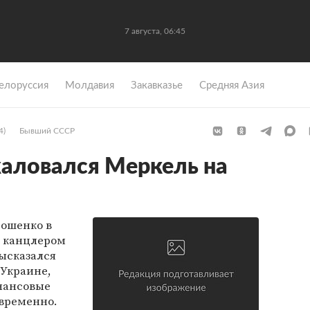
7 августа, 06:45
елоруссия
Молдавия
Закавказье
Средняя Азия
4)
Бывший СССР
аловался Меркель на
ошенко в
с канцлером
ысказался
Украине,
нансовые
временно.