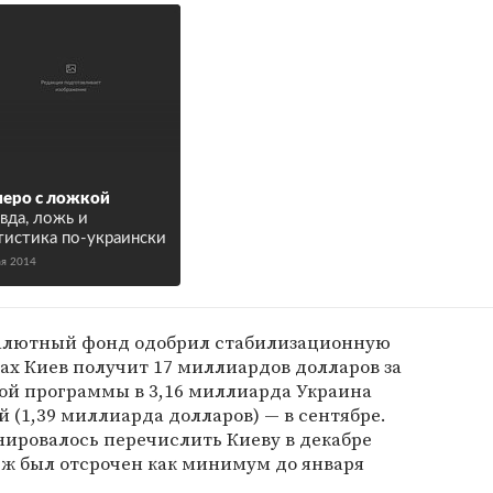
еро с ложкой
вда, ложь и
тистика по-украински
ая 2014
алютный фонд одобрил стабилизационную
ках Киев получит 17 миллиардов долларов за
той программы в 3,16 миллиарда Украина
й (1,39 миллиарда долларов) — в сентябре.
ировалось перечислить Киеву в декабре
теж был отсрочен как минимум до января