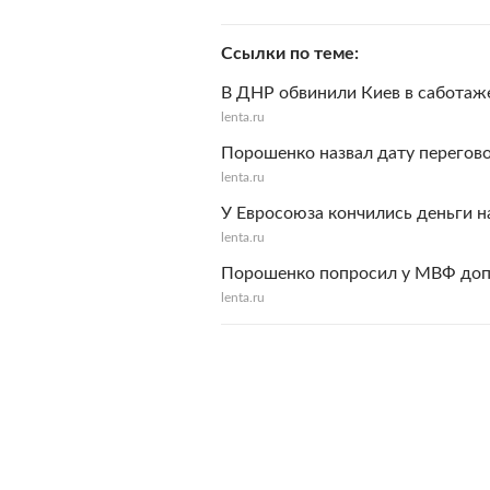
Ссылки по теме
В ДНР обвинили Киев в саботаж
lenta.ru
Порошенко назвал дату перегов
lenta.ru
У Евросоюза кончились деньги 
lenta.ru
Порошенко попросил у МВФ до
lenta.ru