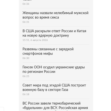
06:36
Женщины назвали нелюбимый мужской
вопрос во время секса
06:31
В США раскрыли ответ России и Китая
на новую ядерную доктрину
15:51, 6 августа 2026
Развеяны связанные с зарядкой
смартфонов мифы
06:30
Генсек ООН осудил украинские удары
по регионам России
06:25
Совет мира под эгидой США построит
военную базу в секторе Газа
06:18
ВС России завели термобарический
«будильник» для ВСУ. Российская армия