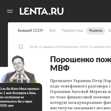
11
A
Бывший СССР
Все
Прибалтика
Украина
Б
00:38, 21 декабря 2014
(обновлено: 01:00, 21 декабря 201
Порошенко пож
МВФ
Президент Украины Петр Пор
ходе телефонного разговора 
Если бы Илон Маск тратил
Германии Ангелой Меркель в
по 1 млн долларов в день,
по теме финансовой помощи 
его состояние не
которую международные фи
закончилось бы и через
2000 лет
институты оказывают несвое