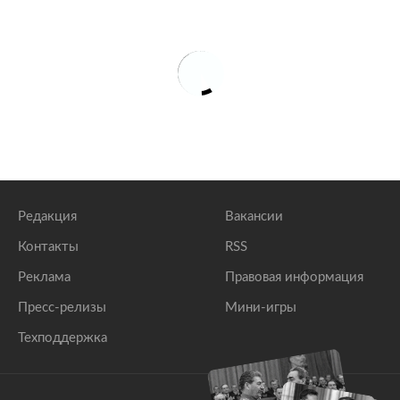
Редакция
Вакансии
Контакты
RSS
Реклама
Правовая информация
Пресс-релизы
Мини-игры
Техподдержка