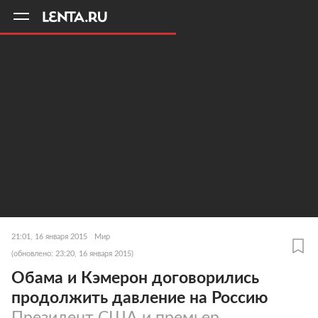
11
A
21:01, 16 января 2015
Мир
(обновлено: 23:20, 16 января 2015)
Обама и Кэмерон договорились
продолжить давление на Россию
Президент США и премьер