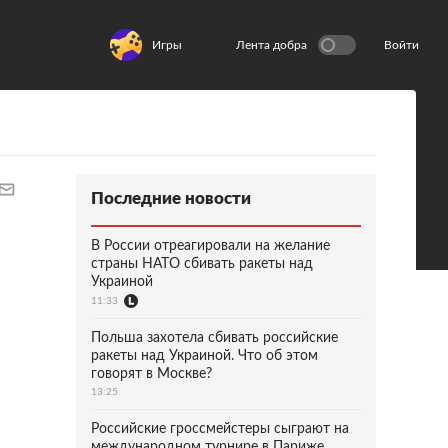
Игры
Лента добра
Войти
Последние новости
В России отреагировали на желание
страны НАТО сбивать ракеты над
Украиной
11:33
Польша захотела сбивать российские
ракеты над Украиной. Что об этом
говорят в Москве?
13:25
Российские гроссмейстеры сыграют на
международном турнире в Париже