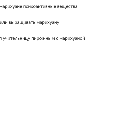
марихуане психоактивные вещества
или выращивать марихуану
л учительницу пирожным с марихуаной