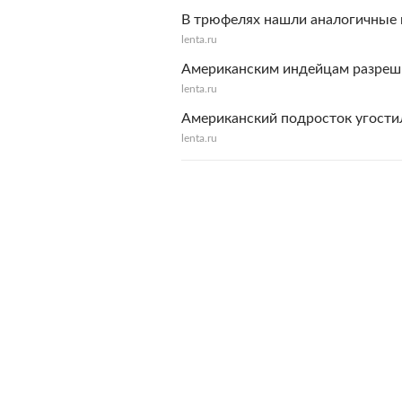
В трюфелях нашли аналогичные 
lenta.ru
Американским индейцам разреш
lenta.ru
Американский подросток угости
lenta.ru