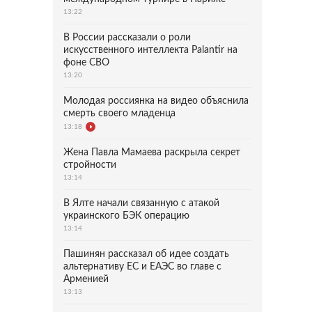
13:22
В России рассказали о роли
искусственного интеллекта Palantir на
фоне СВО
13:20
Молодая россиянка на видео объяснила
смерть своего младенца
13:18
Жена Павла Мамаева раскрыла секрет
стройности
13:14
В Ялте начали связанную с атакой
украинского БЭК операцию
13:14
Пашинян рассказал об идее создать
альтернативу ЕС и ЕАЭС во главе с
Арменией
13:13