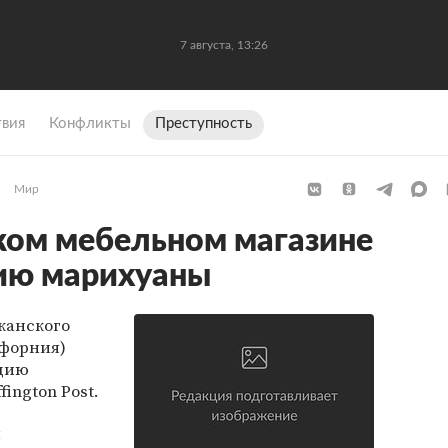
7 августа, 13:26
вия
Конфликты
Преступность
Мир
ком мебельном магазине
ию марихуаны
канского
ифорния)
цию
ington Post.
и