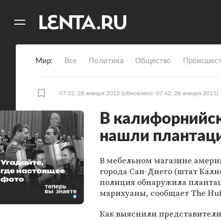
11
A
Мир
Все
Политика
Общество
Происшест
07:32, 28 января 2015
(обновлено: 07:42, 28 января 2015)
В калифорнийс
нашли плантац
В мебельном магазине амери
Угадайте,
города Сан-Диего (штат Кал
где настоящее
фото
полиция обнаружила планта
марихуаны, сообщает The Huff
Как выяснили представител