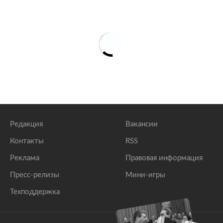
Редакция
Вакансии
Контакты
RSS
Реклама
Правовая информация
Пресс-релизы
Мини-игры
Техподдержка