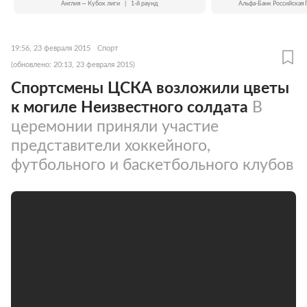
Англия — Кубок лиги
|
1-й раунд
Альфа-Банк Российская 
19:56, 23 февраля 2015
Спорт
(обновлено: 20:13, 23 февраля 2015)
Спортсмены ЦСКА возложили цветы
к могиле Неизвестного солдата
В
церемонии приняли участие
представители хоккейного,
футбольного и баскетбольного клубов