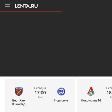
11
A
Сегодня
Сег
17:00
18
(Мск)
(М
Вест Хэм
Портсмут
Локомотив М
Юнайтед