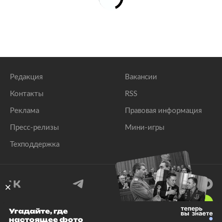
Редакция
Вакансии
Контакты
RSS
Реклама
Правовая информация
Пресс-релизы
Мини-игры
Техподдержка
18
+
Угадайте, где
настоящее фото
© 1999–2026 Все права защищены.