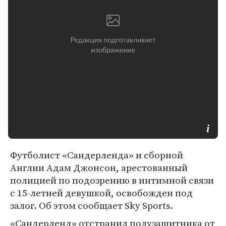
Футболист «Сандерленда» и сборной
Англии Адам Джонсон, арестованный
полицией по подозрению в интимной связи
с 15-летней девушкой, освобожден под
залог. Об этом сообщает Sky Sports.
«Сандерленд» отстранил полузащитника от