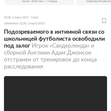
Англия — Кубок лиги
|
1-й раунд
Альфа-Банк Российская 
09:08, 3 марта 2015
Спорт
(обновлено: 12:28, 3 марта 2015)
Подозреваемого в интимной связи со
школьницей футболиста освободили
под залог
Игрок «Сандерленда» и
сборной Англиии Адам Джонсон
отстранен от тренировок до конца
расследования