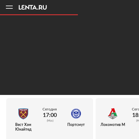
11
A
Сегодня
Сег
17:00
18
(Мск)
(М
Вест Хэм
Портсмут
Локомотив М
Юнайтед