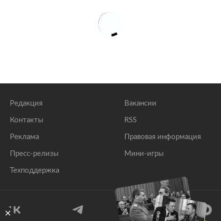
Редакция
Вакансии
Контакты
RSS
Реклама
Правовая информация
Пресс-релизы
Мини-игры
Техподдержка