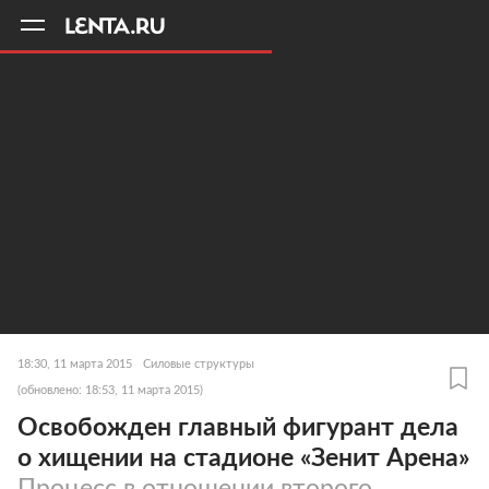
11
A
18:30, 11 марта 2015
Силовые структуры
(обновлено: 18:53, 11 марта 2015)
Освобожден главный фигурант дела
о хищении на стадионе «Зенит Арена»
Процесс в отношении второго