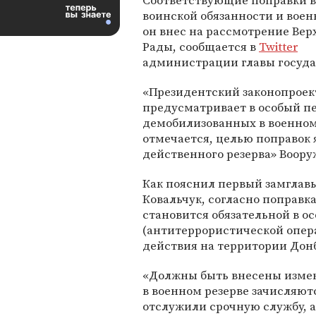
Соответствующие поправки в
воинской обязанности и воен
он внес на рассмотрение Вер
Рады, сообщается в
Twitter
администрации главы госуда
«Президентский законопроек
предусматривает в особый п
демобилизованных в военном 
отмечается, целью поправок 
действенного резерва» Воору
Как пояснил первый замглав
Ковальчук, согласно поправк
становится обязательной в о
(антитеррористической опер
действия на территории Донб
«Должны быть внесены измене
в военном резерве зачисляют
отслужили срочную службу, 