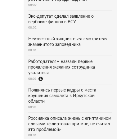
08:09
Экс-депутат сделал заявление о
вербовке финнов в ВСУ
08:02
Неизвестный хищник съел смотрителя
знаменитого заповедника
08:01
Работодателям назвали первые
проявления желания сотрудника
уволиться
08:01
Появились первые кадры с места
крушения самолета в Иркутской
области
08:01
Россиянка описала жизнь с египтянином
словами «флиртовал при мне, не считал
это проблемой»
08:01