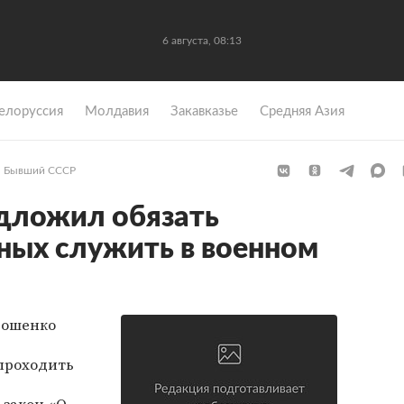
6 августа, 08:13
елоруссия
Молдавия
Закавказье
Средняя Азия
Бывший СССР
дложил обязать
ных служить в военном
рошенко
проходить