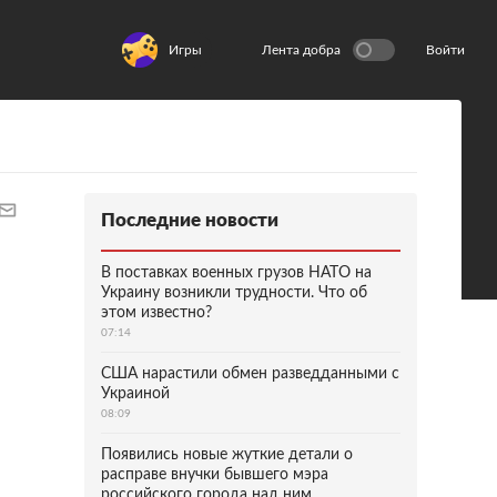
Игры
Лента добра
Войти
Последние новости
В поставках военных грузов НАТО на
Украину возникли трудности. Что об
этом известно?
07:14
США нарастили обмен разведданными с
Украиной
08:09
Появились новые жуткие детали о
расправе внучки бывшего мэра
российского города над ним