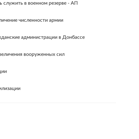
 служить в военном резерве - АП
личение численности армии
жданские администрации в Донбассе
увеличения вооруженных сил
ции
илизации