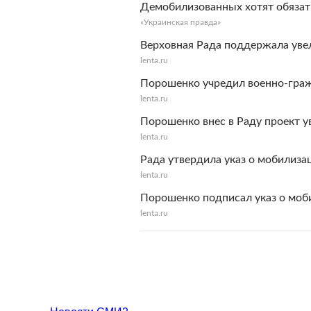
Демобилизованных хотят обязать
«Украинская правда»
Верховная Рада поддержала уве
lenta.ru
Порошенко учредил военно-гра
lenta.ru
Порошенко внес в Раду проект 
lenta.ru
Рада утвердила указ о мобилиза
lenta.ru
Порошенко подписал указ о моб
lenta.ru