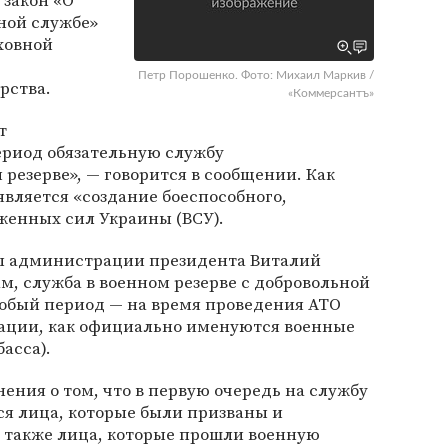
 закон «О
ной службе»
ховной
Петр Порошенко. Фото: Михаил Маркив /
рства.
«Коммерсантъ»
т
ериод обязательную службу
резерве», — говорится в сообщении. Как
является «создание боеспособного,
женных сил Украины (ВСУ).
ы администрации президента Виталий
ам, служба в военном резерве с добровольной
собый период — на время проведения АТО
ации, как официально именуются военные
асса).
ния о том, что в первую очередь на службу
ся лица, которые были призваны и
а также лица, которые прошли военную