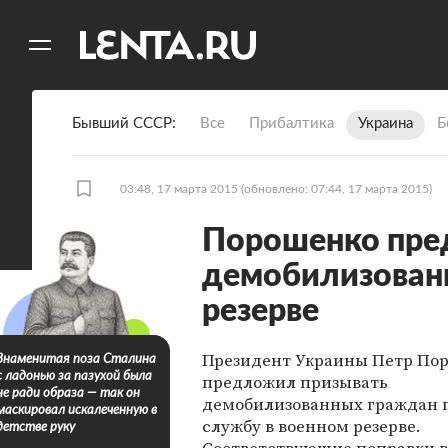
11
A
Бывший СССР
Все
Прибалтика
Украина
Б
03:48, 17 марта 2015
(обновлено: 07:44, 17 марта 2015)
Порошенко пре
демобилизован
резерве
Президент Украины Петр По
Знаменитая поза Сталина
с ладонью за пазухой была
предложил призывать
не ради образа — так он
демобилизованных граждан 
маскировал искалеченную в
службу в военном резерве.
детстве руку