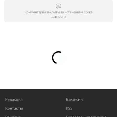
Комментарии закрыты за истечением срока
давности
Редакция
Вакансии
Контакты
RSS