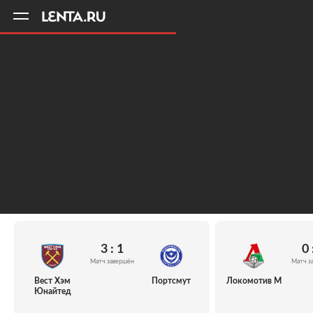
11
A
3 : 1
0 
Матч завершён
Матч з
Вест Хэм
Портсмут
Локомотив М
Юнайтед