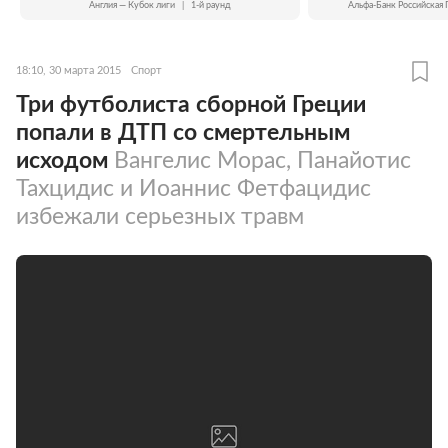
Англия — Кубок лиги
|
1-й раунд
Альфа-Банк Российская 
18:10, 30 марта 2015
Спорт
Три футболиста сборной Греции
попали в ДТП со смертельным
исходом
Вангелис Морас, Панайотис
Тахцидис и Иоаннис Фетфацидис
избежали серьезных травм