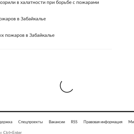
озрили в халатности при борьбе с пожарами
ожаров в Забайкалье
ых пожаров в Забайкалье
держка
Спецпроекты
Вакансии
RSS
Правовая информация
Ми
е
Ctrl+Enter