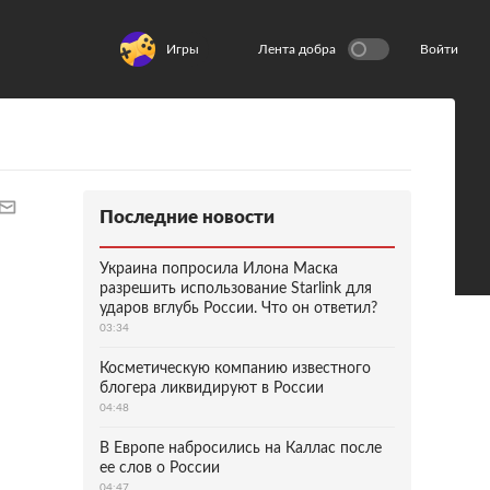
Игры
Лента добра
Войти
Последние новости
Украина попросила Илона Маска
разрешить использование Starlink для
ударов вглубь России. Что он ответил?
03:34
Косметическую компанию известного
блогера ликвидируют в России
04:48
В Европе набросились на Каллас после
ее слов о России
04:47