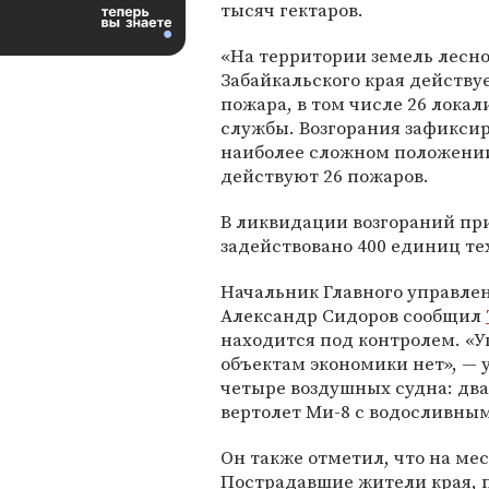
тысяч гектаров.
«На территории земель лесн
Забайкальского края действу
пожара, в том числе 26 лока
службы. Возгорания зафиксиро
наиболее сложном положении
действуют 26 пожаров.
В ликвидации возгораний пр
задействовано 400 единиц те
Начальник Главного управле
Александр Сидоров сообщил
находится под контролем. «У
объектам экономики нет», — 
четыре воздушных судна: два
вертолет Ми-8 с водосливны
Он также отметил, что на ме
Пострадавшие жители края, п