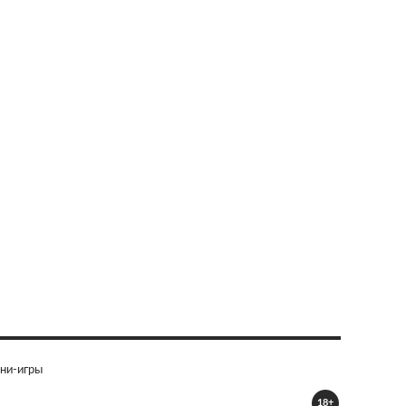
ни-игры
18+