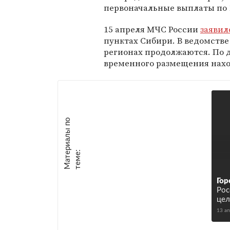
первоначальные выплаты по 
15 апреля МЧС России
заявил
пунктах Сибири. В ведомстве
регионах продолжаются. По д
временного размещения наход
М
а
т
р
и
а
л
ы
п
о
т
е
м
е
е
:
Гор
Рос
цел
13 а