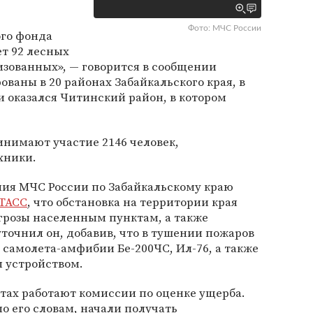
Фото: МЧС России
ого фонда
ет 92 лесных
лизованных», — говорится в сообщении
ваны в 20 районах Забайкальского края, в
 оказался Читинский район, в котором
инимают участие 2146 человек,
хники.
ния МЧС России по Забайкальскому краю
ТАСС
, что обстановка на территории края
грозы населенным пунктам, а также
уточнил он, добавив, что в тушении пожаров
 самолета-амфибии Бе-200ЧС, Ил-76, а также
м устройством.
стах работают комиссии по оценке ущерба.
о его словам, начали получать