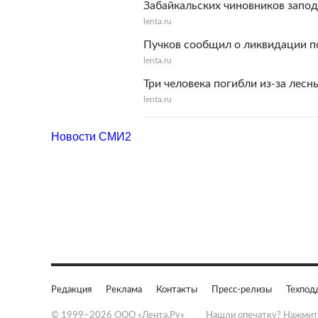
Забайкальских чиновников запод
lenta.ru
Пучков сообщил о ликвидации п
lenta.ru
Три человека погибли из-за лесн
lenta.ru
Новости СМИ2
Редакция
Реклама
Контакты
Пресс-релизы
Техпод
© 1999–2026 ООО «Лента.Ру»
Нашли опечатку? Нажмит