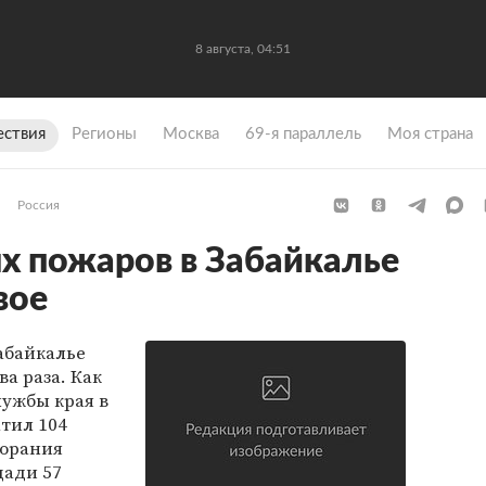
8 августа, 04:51
ствия
Регионы
Москва
69-я параллель
Моя страна
Россия
 пожаров в Забайкалье
вое
абайкалье
а раза. Как
ужбы края в
атил 104
горания
щади 57