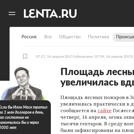
11
A
Россия
Все
Общество
Политика
Происше
07:27, 16 апреля 2015
(обновлено: 07:39, 16 апреля 2015)
Площадь лесных
увеличилась вд
Площадь лесных пожаров в З
увеличилась практически в дв
Если бы Илон Маск тратил
сообщается на
сайте
Гослессл
по 1 млн долларов в день,
четверг, 16 апреля, огонь охв
его состояние не
тысячи гектаров. В среду воз
закончилось бы и через
2000 лет
были зафиксированы на пло