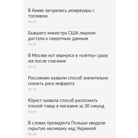
В Киеве загорелись резервуары с
топливом
04:29
Бывшего министра США лишили
доступа к секретным данным
04:21
В Москве кот вернулся в «клетку» сразу
же после спасения
04:15
Россиянам назвали способ значительно
снизить риск инфаркта
04:15
Юрист назвала способ распознать
плохой товар в магазине за 30 секунд
03:36
В словах президента Польши увидели
скрытую насмешку над Украиной
03:20