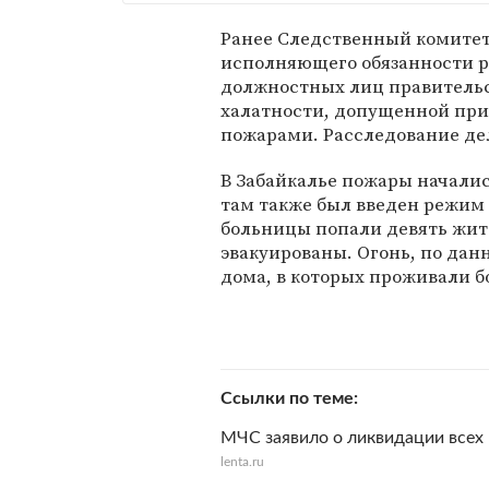
Ранее Следственный комите
исполняющего обязанности р
должностных лиц правительст
халатности, допущенной при
пожарами. Расследование дел
В Забайкалье пожары началис
там также был введен режим
больницы попали девять жите
эвакуированы. Огонь, по дан
дома, в которых проживали бо
Ссылки по теме
МЧС заявило о ликвидации всех
lenta.ru