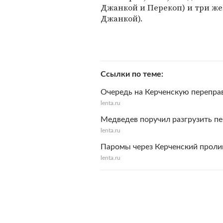
Джанкой и Перекоп) и три ж
Джанкой).
Ссылки по теме
Очередь на Керченскую переправ
lenta.ru
Медведев поручил разгрузить п
lenta.ru
Паромы через Керченский пролив
lenta.ru