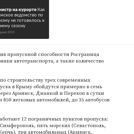
истр на курорте
Как
мское ведомство по
изму не готовилось к
нему сезону
преля 2015
ния пропускной способности Росграница
янки автотранспорта, а также количество
ы по строительству трех современных
уска в Крыму обойдутся примерно в семь
ерез Армянск, Джанкой и Перекоп в сутки
и 850 легковых автомобилей, до 35 автобусов
аботают 12 пограничных пунктов пропуска:
 Симфе­рополь, пять морских (Севастополь,
 Керчь), три автомобильных (Армянск,