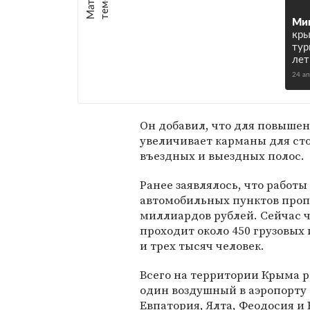
е
:
Мин
кры
тур
лет
24 а
Он добавил, что для повыше
увеличивает карманы для сто
въездных и выездных полос.
Ранее заявлялось, что работ
автомобильных пунктов проп
миллиардов рублей. Сейчас ч
проходит около 450 грузовых 
и трех тысяч человек.
Всего на территории Крыма р
один воз­душный в аэропорту
Евпатория, Ялта, Феодосия и