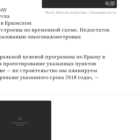
оду
Фото: Виктор Коротаев / «Коммерсантъ»
уска
 в Крымском
устроены по временной схеме. Недостаток
бразованию многокилометровых
ральной целевой программы по Крыму в
я проектирование указанных пунктов
ове — их строительство мы планируем
 раньше указанного срока 2018 года», —