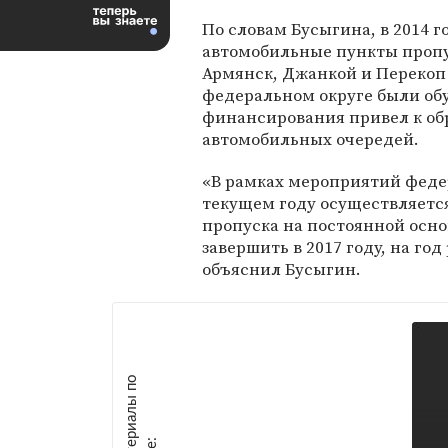
По словам Бусыгина, в 2014 г
автомобильные пункты проп
Армянск, Джанкой и Перекоп
федеральном округе были об
финансирования привел к о
автомобильных очередей.
«В рамках мероприятий феде
текущем году осуществляетс
пропуска на постоянной осн
завершить в 2017 году, на год
объяснил Бусыгин.
М
а
т
р
и
а
л
ы
п
о
т
е
м
е