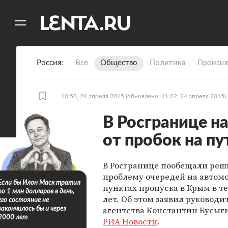
11
A
Россия
Все
Общество
Политика
Происше
10:58, 24 апреля 2015
(обновлено: 11:22, 24 апреля 2015)
В Росгранице н
от пробок на пу
В Росгранице пообещали реш
проблему очередей на автом
Если бы Илон Маск тратил
пунктах пропуска в Крым в т
по 1 млн долларов в день,
лет. Об этом заявил руководи
его состояние не
агентства Константин Бусыг
закончилось бы и через
2000 лет
РИА Новости
.