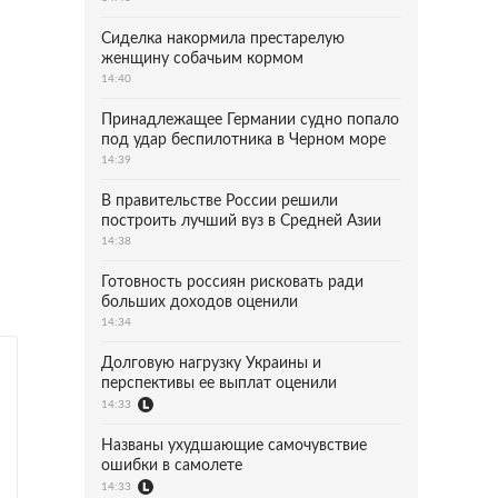
Сиделка накормила престарелую
женщину собачьим кормом
14:40
Принадлежащее Германии судно попало
под удар беспилотника в Черном море
14:39
В правительстве России решили
построить лучший вуз в Средней Азии
14:38
Готовность россиян рисковать ради
больших доходов оценили
14:34
Долговую нагрузку Украины и
перспективы ее выплат оценили
14:33
Названы ухудшающие самочувствие
ошибки в самолете
14:33