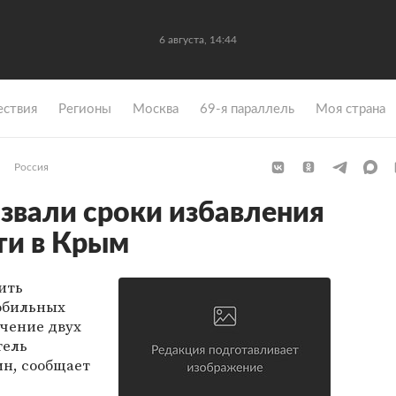
6 августа, 14:44
ствия
Регионы
Москва
69-я параллель
Моя страна
Россия
азвали сроки избавления
ти в Крым
ить
обильных
ечение двух
тель
ин, сообщает