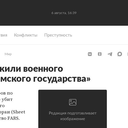
6 августа, 16:39
вия
Конфликты
Преступность
Мир
жили военного
мского государства»
ров по
 убит
го
раи (Sheet
тво FARS.