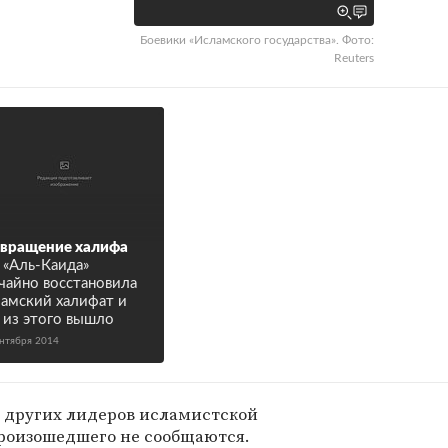
Боевики «Исламского государства». Фото:
Reuters
вращение халифа
 «Аль-Каида»
чайно восстановила
амский халифат и
 из этого вышло
ентября 2014
ь других лидеров исламистской
роизошедшего не сообщаются.