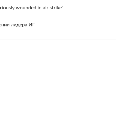
riously wounded in air strike'
ении лидера ИГ