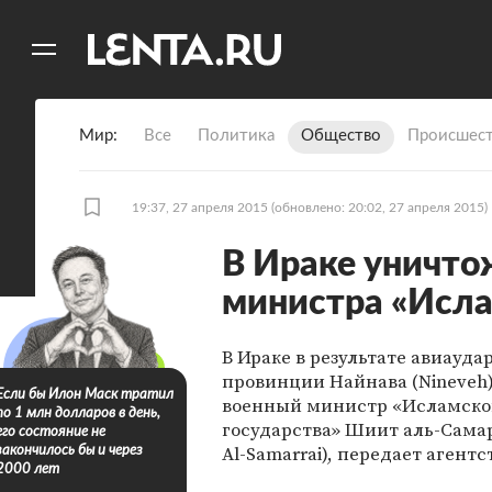
11
A
Мир
Все
Политика
Общество
Происшест
19:37, 27 апреля 2015
(обновлено: 20:02, 27 апреля 2015)
В Ираке уничто
министра «Исла
В Ираке в результате авиауда
провинции Найнава (Nineveh)
Если бы Илон Маск тратил
военный министр «Исламско
по 1 млн долларов в день,
государства» Шиит аль-Самар
его состояние не
Al-Samarrai), передает агентс
закончилось бы и через
2000 лет