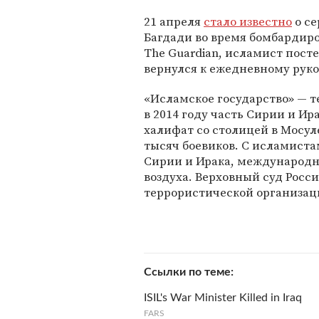
21 апреля
стало известно
о се
Багдади во время бомбардиро
The Guardian, исламист посте
вернулся к ежедневному рук
«Исламское государство» — т
в 2014 году часть Сирии и Ир
халифат со столицей в Мосул
тысяч боевиков. С исламист
Сирии и Ирака, международна
воздуха. Верховный суд Росс
террористической организаци
Ссылки по теме
ISIL's War Minister Killed in Iraq
FARS