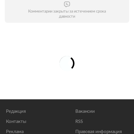
Комментарии закрыты за истечением срока
давности
Редакция
Вакансии
Контакты
RSS
Реклама
Правовая информация