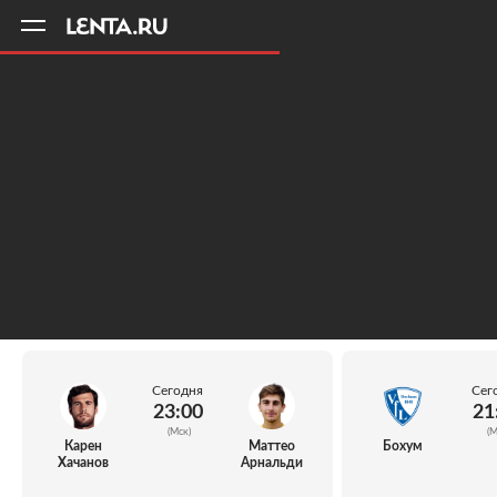
11
A
Сегодня
Сег
23:00
21
(Мск)
(М
Карен
Маттео
Бохум
Хачанов
Арнальди