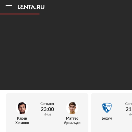
11
A
Сегодня
Сег
23:00
21
(Мск)
(М
Карен
Маттео
Бохум
Хачанов
Арнальди