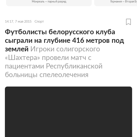
Монреаль — парный разряд
Германия — Вторая Б
14:17, 7 мая 2015
Спорт
Футболисты белорусского клуба
сыграли на глубине 416 метров под
землей
Игроки солигорского
«Шахтера» провели матч с
пациентами Республиканской
больницы спелеолечения