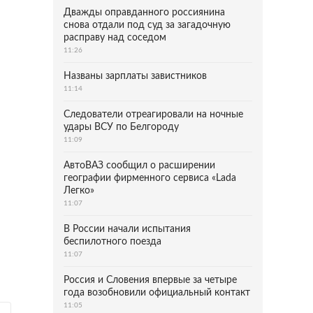
Дважды оправданного россиянина
снова отдали под суд за загадочную
расправу над соседом
11:26
Названы зарплаты завистников
11:14
Следователи отреагировали на ночные
удары ВСУ по Белгороду
11:09
АвтоВАЗ сообщил о расширении
географии фирменного сервиса «Lada
Легко»
11:07
В России начали испытания
беспилотного поезда
11:07
Россия и Словения впервые за четыре
года возобновили официальный контакт
11:05