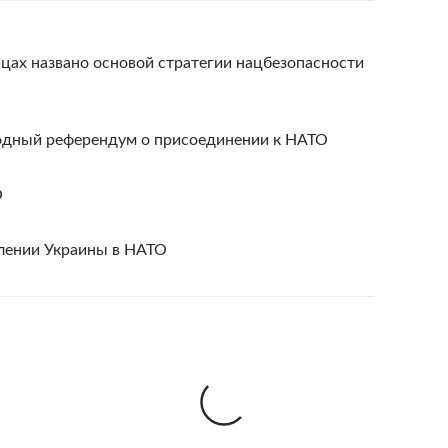
цах названо основой стратегии нацбезопасности
одный референдум о присоединении к НАТО
О
лении Украины в НАТО