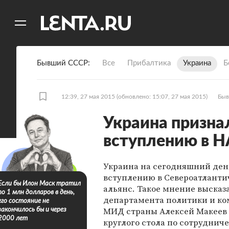
11
A
Бывший СССР
Все
Прибалтика
Украина
Б
12:39, 27 мая 2015
(обновлено: 15:07, 27 мая 2015)
Быв
Украина призна
вступлению в 
Украина на сегодняшний день
вступлению в Североатланти
Если бы Илон Маск тратил
альянс. Такое мнение высказа
по 1 млн долларов в день,
департамента политики и к
его состояние не
МИД страны Алексей Макеев 
закончилось бы и через
2000 лет
круглого стола по сотруднич