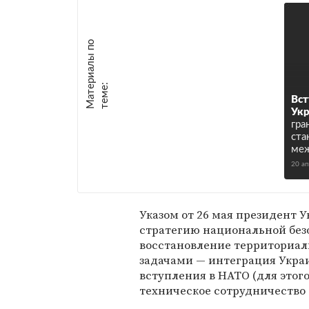
М
а
т
р
и
а
л
ы
п
о
т
е
м
е
е
:
Вст
Ук
гра
ста
ме
20 а
Указом от 26 мая президент
стратегию национальной безо
восстановление территориал
задачами — интеграция Укра
вступления в НАТО (для этог
техническое сотрудничество 