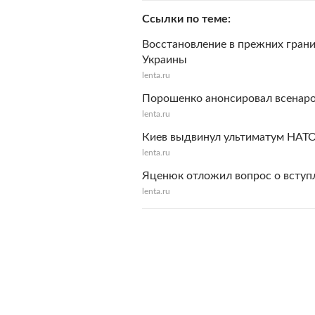
Ссылки по теме
Восстановление в прежних грани
Украины
lenta.ru
Порошенко анонсировал всенар
lenta.ru
Киев выдвинул ультиматум НАТ
lenta.ru
Яценюк отложил вопрос о вступ
lenta.ru