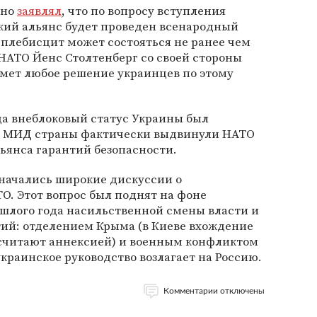
тно
заявлял
, что по вопросу вступления
кий альянс будет проведен всенародный
плебисцит может состояться не ранее чем
 НАТО Йенс Столтенберг со своей стороны
имет любое решение украинцев по этому
да внеблоковый статус Украины был
а в МИД страны фактически выдвинули НАТО
ьянса гарантий безопасности.
а начались широкие дискуссии о
О. Этот вопрос был поднят на фоне
шлого года насильственной смены власти и
тий: отделением Крыма (в Киеве вхождение
и считают аннексией) и военным конфликтом
украинское руководство возлагает на Россию.
Комментарии отключены