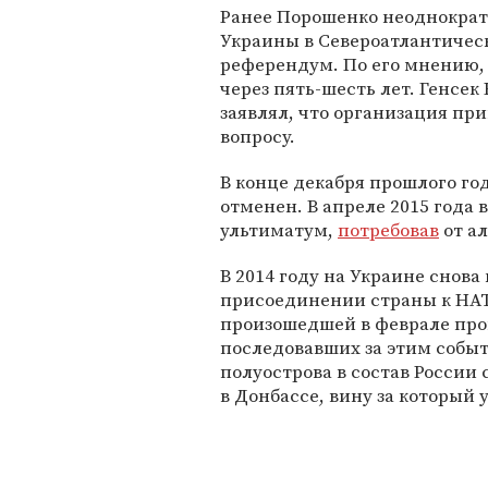
Ранее Порошенко неоднокра
Украины в Североатлантичес
референдум. По его мнению, 
через пять-шесть лет. Генсек
заявлял, что организация пр
вопросу.
В конце декабря прошлого го
отменен. В апреле 2015 год
ультиматум,
потребовав
от ал
В 2014 году на Украине снов
присоединении страны к НАТ
произошедшей в феврале про
последовавших за этим собы
полуострова в состав Росси
в Донбассе, вину за который 