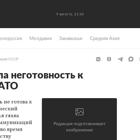
9 августа, 11:36
елоруссия
Молдавия
Закавказье
Средняя Азия
ший СССР
ла неготовность к
НАТО
 не готова к
ческий
л глава
оммуникаций
во время
еству