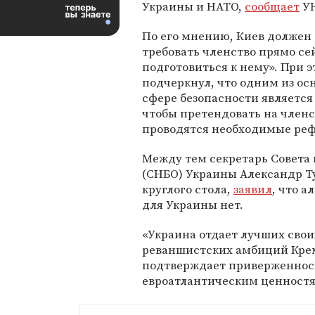
Украины и НАТО,
сообщает
У
По его мнению, Киев должен
требовать членство прямо се
подготовиться к нему». При 
подчеркнул, что одним из о
сфере безопасности являетс
чтобы претендовать на членс
проводятся необходимые реф
Между тем секретарь Совета
(СНБО) Украины Александр Т
круглого стола,
заявил
, что 
для Украины нет.
«Украина отдает лучших свои
реваншистских амбиций Крем
подтверждает приверженност
евроатлантическим ценностя