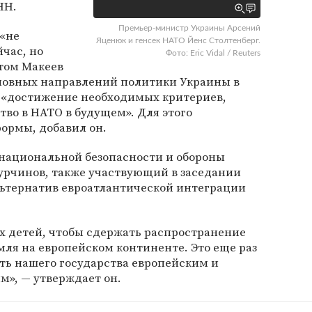
НН.
Премьер-министр Украины Арсений
 «не
Яценюк и генсек НАТО Йенс Столтенберг.
йчас, но
Фото: Eric Vidal / Reuters
этом Макеев
сновных направлений политики Украины в
я «достижение необходимых критериев,
тво в НАТО в будущем». Для этого
ормы, добавил он.
 национальной безопасности и обороны
урчинов, также участвующий в заседании
альтернатив евроатлантической интеграции
х детей, чтобы сдержать распространение
ля на европейском континенте. Это еще раз
ь нашего государства европейским и
м», — утверждает он.