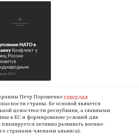
упление НАТО в
раину
Конфликт у
ниц России
новится
ждународным
преля 2015
 Украины Петр Порошенко
утвердил
пасности страны. Ее основой является
ьной целостности республики, а главными
ины в ЕС и формирование условий для
о планируется активно развивать военно-
со странами-членами альянса).