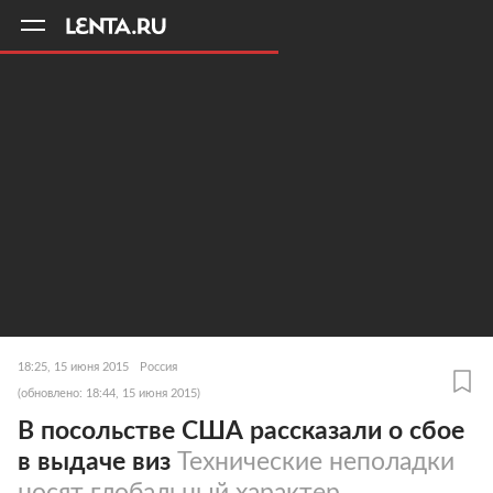
11
A
18:25, 15 июня 2015
Россия
(обновлено: 18:44, 15 июня 2015)
В посольстве США рассказали о сбое
в выдаче виз
Технические неполадки
носят глобальный характер