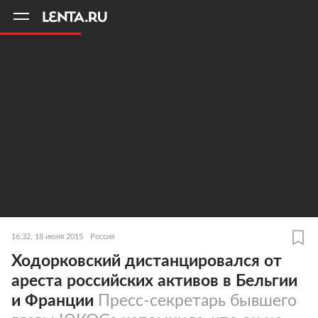
11
A
16:32, 18 июня 2015
Россия
Ходорковский дистанцировался от
ареста российских активов в Бельгии
и Франции
Пресс-секретарь бывшего