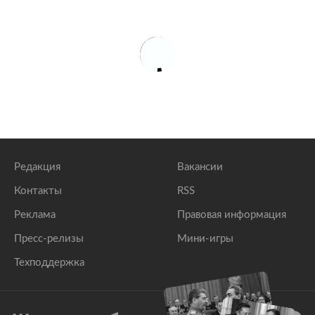
Редакция
Вакансии
Контакты
RSS
Реклама
Правовая информация
Пресс-релизы
Мини-игры
Техподдержка