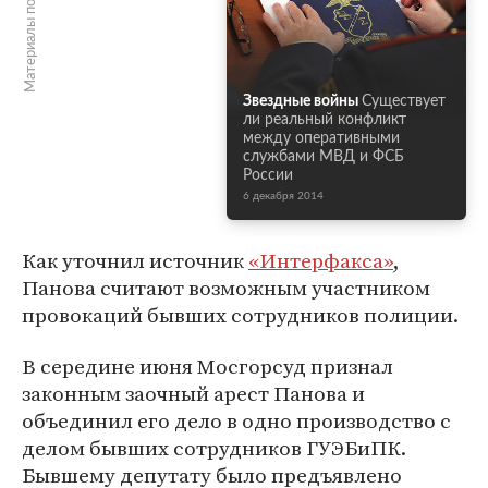
Материалы по теме
Звездные войны
Существует
ли реальный конфликт
между оперативными
службами МВД и ФСБ
России
6 декабря 2014
Как уточнил источник
«Интерфакса»
,
Панова считают возможным участником
провокаций бывших сотрудников полиции.
В середине июня Мосгорсуд признал
законным заочный арест Панова и
объединил его дело в одно производство с
делом бывших сотрудников ГУЭБиПК.
Бывшему депутату было предъявлено