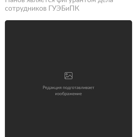
сотрудников ГУЭБиПК