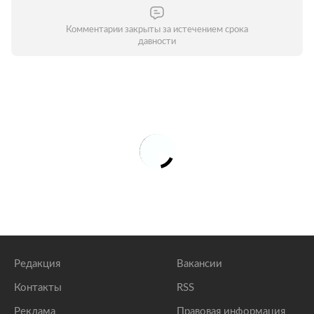
Комментарии закрыты за истечением срока
давности
Редакция
Вакансии
Контакты
RSS
Реклама
Правовая информация