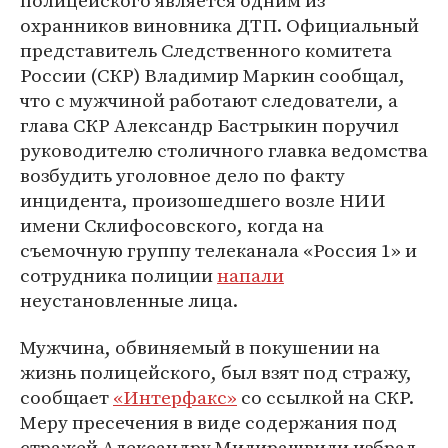
полицейского является одним из
охранников виновника ДТП. Официальный
представитель Следственного комитета
России (СКР) Владимир Маркин сообщал,
что с мужчиной работают следователи, а
глава СКР Александр Бастрыкин поручил
руководителю столичного главка ведомства
возбудить уголовное дело по факту
инцидента, произошедшего возле НИИ
имени Склифосовского, когда на
съемочную группу телеканала «Россия 1» и
сотрудника полиции
напали
неустановленные лица.
Мужчина, обвиняемый в покушении на
жизнь полицейского, был взят под стражу,
сообщает
«Интерфакс»
со ссылкой на СКР.
Меру пресечения в виде содержания под
стражей Александру Милирашвили избрал