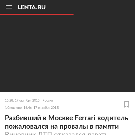
11
A
16:28, 17 октября 2015
Россия
(обновлено: 16:46, 17 октября 2015)
Разбивший в Москве Ferrari водитель
пожаловался на провалы в памяти
Виновник ДТП отказался давать