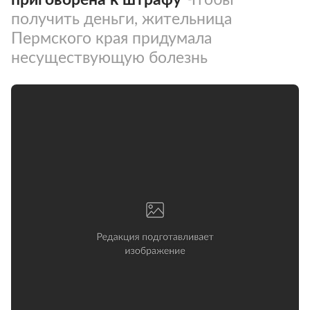
получить деньги, жительница
Пермского края придумала
несуществующую болезнь