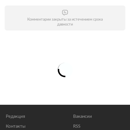
Комментарии закрыты за истечением срока
давности
Редакция
Вакансии
Контакты
RSS