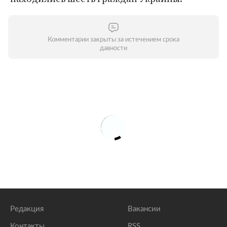
Комментарии закрыты за истечением срока
давности
Редакция
Вакансии
Контакты
RSS