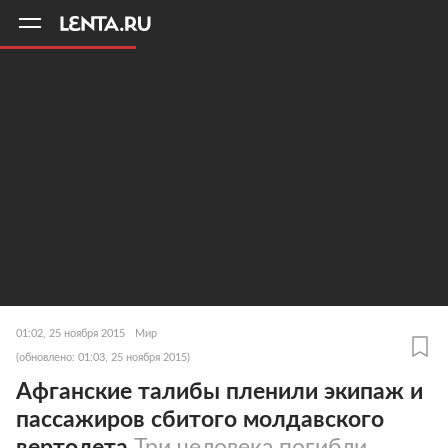
11
A
01:02, 25 ноября 2015
Мир
(обновлено: 01:03, 25 ноября 2015)
Афганские талибы пленили экипаж и
пассажиров сбитого молдавского
вертолета
Три человека погибли,