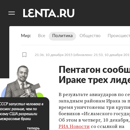
11
A
Мир
Все
Политика
Общество
Происшест
21:36, 10 декабря 2015
(обновлено: 21:53, 10 декабря 201
Пентагон сообщ
Ираке трех лид
В результате авиаударов по с
западным районам Ирака за 
СССР запустил человека в
время уничтожены три круп
космос раньше, чем по
боевиков «Исламского государ
всему США разрешили
Об этом в четверг, 10 декабря
межрасовые браки
РИА Новости
со ссылкой на