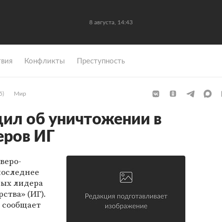
8 августа, 14:43
вия
Конфликты
Преступность
5)
Мир
ил об уничтожении в
еров ИГ
еверо-
последнее
ных лидера
ства» (ИГ).
, сообщает