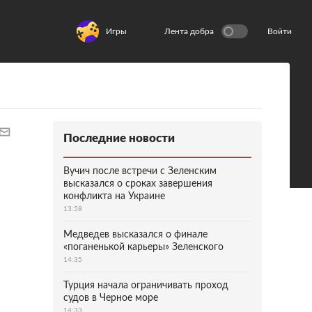
Игры
Лента добра
Войти
Последние новости
Вучич после встречи с Зеленским
высказался о сроках завершения
конфликта на Украине
13:58
Медведев высказался о финале
«поганенькой карьеры» Зеленского
14:35
Турция начала ограничивать проход
судов в Черное море
14:33