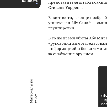
представителя штаба коали
Стивена Уоррена.
В частности, в конце ноября 
уничтожен Абу Салаф — «мин
группировки.
В то же время убиты Абу Мир
«руководил вымогательствами
информацией и боевиками ме
за снабжение оружием.
М
а
т
р
и
а
л
ы
п
о
т
е
м
е
е
:
«Ис
— в
Исл