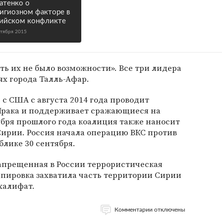
атенко о
игиозном факторе в
ийском конфликте
ктября 2015
ть их не было возможности». Все три лидера
х города Талль-Афар.
е с США с августа 2014 года проводит
Ирака и поддерживает сражающиеся на
ября прошлого года коалиция также наносит
Сирии. Россия начала операцию ВКС против
блике 30 сентября.
апрещенная в России террористическая
уппировка захватила часть территории Сирии
халифат.
Комментарии отключены