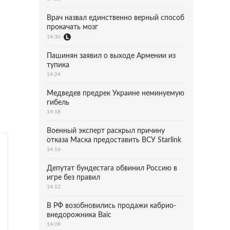
Врач назвал единственно верный способ
прокачать мозг
14:30
Пашинян заявил о выходе Армении из
тупика
14:24
Медведев предрек Украине неминуемую
гибель
14:18
Военный эксперт раскрыл причину
отказа Маска предоставить ВСУ Starlink
14:16
Депутат бундестага обвинил Россию в
игре без правил
14:12
В РФ возобновились продажи кабрио-
внедорожника Baic
14:09