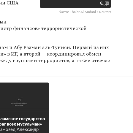
ции США
Фото: Thaier Al-Sudani / Reuters
был
истр финансов» террористической
иам и Абу Разман аль-Туниси. Первый из них
» в ИГ, а второй — координировал обмен
жду группами террористов, а также отвечал
ламское государство
раг всех мусульман»
амовед Александр