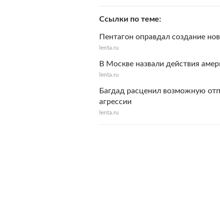
Ссылки по теме
Пентагон оправдал создание нов
lenta.ru
В Москве назвали действия аме
lenta.ru
Багдад расценил возможную отп
агрессии
lenta.ru