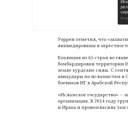
Игн
рел
сир
23 о
Уоррен отметил, что «захвати
ликвидированы в окрестностя
Коалиция из 65 стран во глав
бомбардировки территории 
земле курдские силы. С сент
авиаудары по исламистам в 
боевиков ИГ в Арабской Респу
«Исламское государство» — з
организация. В 2014 году гр
и Ирака и провозгласила там 