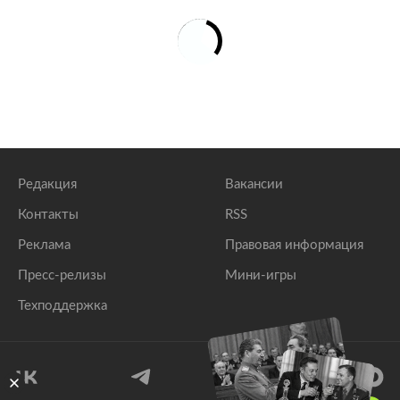
Редакция
Вакансии
Контакты
RSS
Реклама
Правовая информация
Пресс-релизы
Мини-игры
Техподдержка