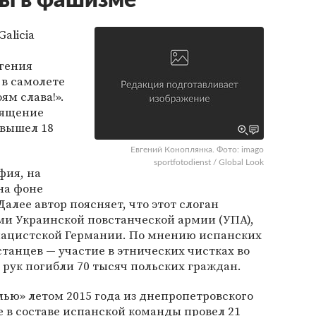
ы в фашизме
alicia
гения
 в самолете
ям слава!».
вящение
 вышел 18
Евгений Коноплянка. Фото: imago
sportfotodienst / Global Look
фия, на
на фоне
алее автор поясняет, что этот слоган
ми Украинской повстанческой армии (УПА),
 нацистской Германии. По мнению испанских
станцев — участие в этнических чистках во
х рук погибли 70 тысяч польских граждан.
ью» летом 2015 года из днепропетровского
 в составе испанской команды провел 21