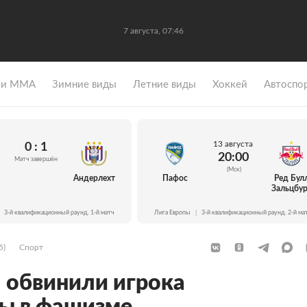
7 августа, 07:46
 и ММА
Зимние виды
Летние виды
Хоккей
Автоспо
13 августа
0 : 1
20:00
Матч завершён
(Мск)
Андерлехт
Пафос
Ред Бул
Зальцбур
3-й квалификационный раунд. 1-й матч
Лига Европы
|
3-й квалификационный раунд. 2-й ма
5)
Спорт
 обвинили игрока