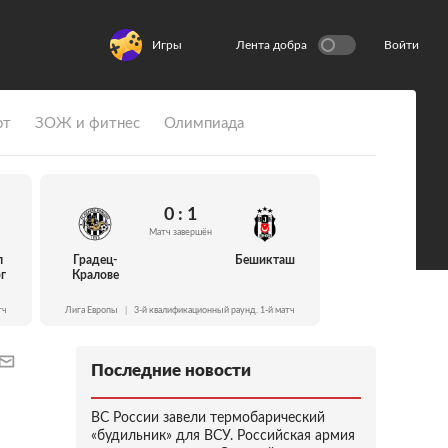
Игры
Лента добра
Войти
рт
ЗОЖ и фитнес
Олимпиада
0 : 1
Матч завершён
л
Градец-
Бешикташ
г
Кралове
тч
Лига Европы
|
3-й квалификационный раунд. 1-й матч
Последние новости
ВС России завели термобарический
«будильник» для ВСУ. Российская армия