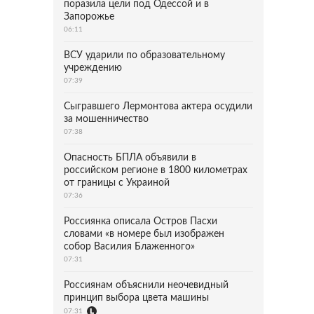
поразила цели под Одессой и в
Запорожье
06:11
ВСУ ударили по образовательному
учреждению
07:39
Сыгравшего Лермонтова актера осудили
за мошенничество
07:38
Опасность БПЛА объявили в
российском регионе в 1800 километрах
от границы с Украиной
07:36
Россиянка описала Остров Пасхи
словами «в номере был изображен
собор Василия Блаженного»
07:31
Россиянам объяснили неочевидный
принцип выбора цвета машины
07:31