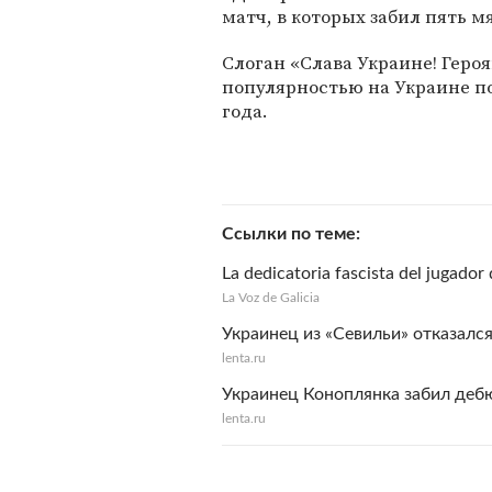
матч, в которых забил пять м
Слоган «Слава Украине! Героя
популярностью на Украине по
года.
Ссылки по теме
La dedicatoria fascista del jugador
La Voz de Galicia
Украинец из «Севильи» отказалс
lenta.ru
Украинец Коноплянка забил дебю
lenta.ru