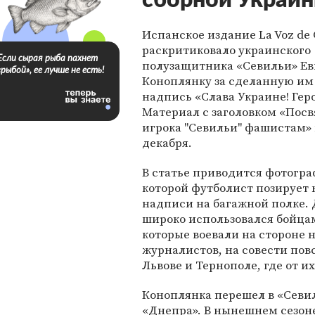
сборной Украин
Испанское издание La Voz de G
раскритиковало украинского
Если сырая рыба пахнет
полузащитника «Севильи» Ев
«рыбой», ее лучше не есть!
Коноплянку за сделанную им
надпись «Слава Украине! Геро
Материал с заголовком «Пос
игрока "Севильи" фашистам»
декабря.
В статье приводится фотогра
которой футболист позирует 
надписи на багажной полке. Д
широко использовался бойца
которые воевали на стороне
журналистов, на совести пов
Львове и Тернополе, где от и
Коноплянка перешел в «Севил
«Днепра». В нынешнем сезоне