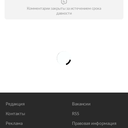
Комментарии закрыты за истечением срока
давности
Редакция
Вакансии
Контакты
RSS
Реклама
Правовая информация