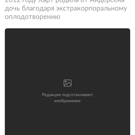
дочь благодаря экстракорпоральному
оплодотворению