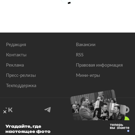
Редакция
Вакансии
Контакты
RSS
Реклама
Правовая информация
Пресс-релизы
Мини-игры
Техподдержка
18
+
Угадайте, где
настоящее фото
© 1999–2026 Все права защищены.
ООО «Лента.Ру»