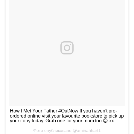
How I Met Your Father #OutNow If you haven't pre-
ordered online visit your favourite bookstore to pick up
your copy today. Grab one for your mum too 😊 xx
Фото опубликовано @aminahhart1