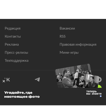
Редакция
Вакансии
Контакты
RSS
Реклама
Правовая информация
Пресс-релизы
Мини-игры
Техподдержка
18
+
Угадайте, где
настоящее фото
© 1999–2026 Все права защищены.
ООО «Лента.Ру»