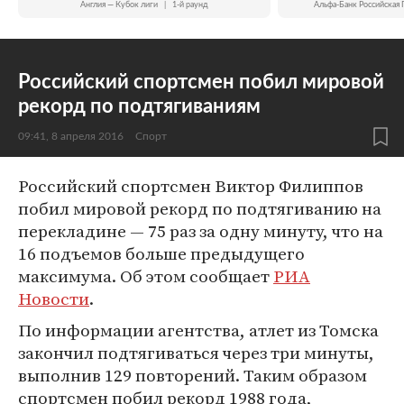
Англия — Кубок лиги
|
1-й раунд
Альфа-Банк Российская 
Российский спортсмен побил мировой
рекорд по подтягиваниям
09:41, 8 апреля 2016
Спорт
Российский спортсмен Виктор Филиппов
побил мировой рекорд по подтягиванию на
перекладине — 75 раз за одну минуту, что на
16 подъемов больше предыдущего
максимума. Об этом сообщает
РИА
Новости
.
По информации агентства, атлет из Томска
закончил подтягиваться через три минуты,
выполнив 129 повторений. Таким образом
спортсмен побил рекорд 1988 года,