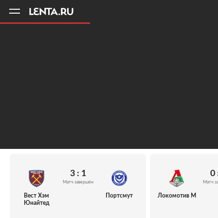
11
A
3 : 1
0 
Матч завершён
Матч з
Вест Хэм
Портсмут
Локомотив М
Юнайтед