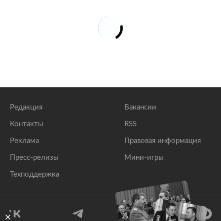
Редакция
Вакансии
Контакты
RSS
Реклама
Правовая информация
Пресс-релизы
Мини-игры
Техподдержка