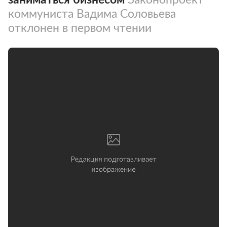
коммуниста Вадима Соловьева
отклонен в первом чтении