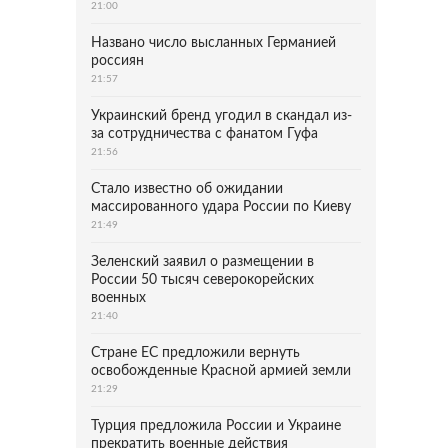
21:00
Названо число высланных Германией
россиян
21:57
Украинский бренд угодил в скандал из-
за сотрудничества с фанатом Гуфа
21:56
Стало известно об ожидании
массированного удара России по Киеву
21:49
Зеленский заявил о размещении в
России 50 тысяч северокорейских
военных
21:40
Стране ЕС предложили вернуть
освобожденные Красной армией земли
21:29
Турция предложила России и Украине
прекратить военные действия