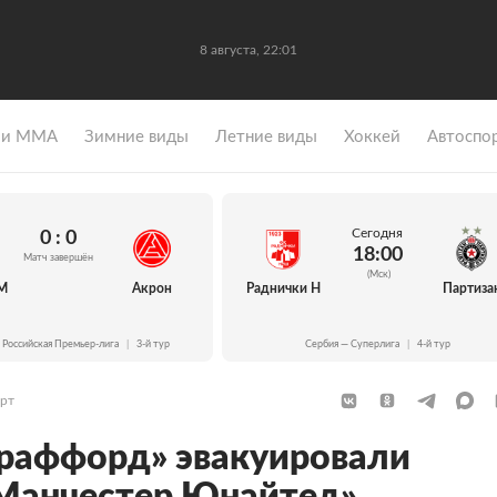
8 августа, 22:01
 и ММА
Зимние виды
Летние виды
Хоккей
Автоспо
Сегодня
0 : 0
18:00
Матч завершён
(Мск)
М
Акрон
Раднички Н
Партиза
 Российская Премьер-лига
|
3-й тур
Сербия — Суперлига
|
4-й тур
рт
Траффорд» эвакуировали