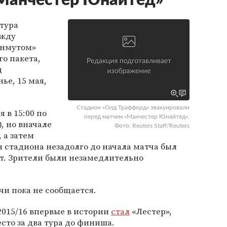
«Манчестер Юнайтед»
 тура
ежду
рнмутом»
го пакета,
д
ье, 15 мая,
Стадион «Олд Траффорд» эвакуировали
 в 15:00 по
перед матчем «Манчестер Юнайтед».
, но вначале
Фото: Reuters Staff/Reuters
 а затем
н стадиона незадолго до начала матча был
т. Зрители были незамедлительно
чи пока не сообщается.
2015/16 впервые в истории
стал
«Лестер»,
сто за два тура до финиша.