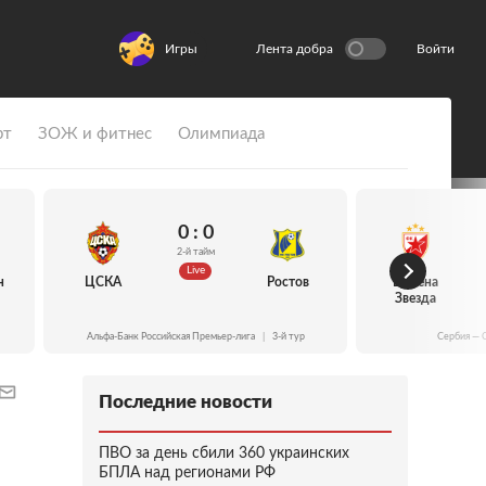
Игры
Лента добра
Войти
рт
ЗОЖ и фитнес
Олимпиада
0 : 0
2-й тайм
Live
н
ЦСКА
Ростов
Црвена
Звезда
Альфа-Банк Российская Премьер-лига
|
3-й тур
Сербия — 
Последние новости
ПВО за день сбили 360 украинских
БПЛА над регионами РФ