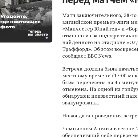
перед матчем 
Матч заключительного, 38-го
Угадайте,
английской премьер-лиги м
где настоящее
фото
«Манчестер Юнайтед» и «Бо
отменен из-за подозрительно
найденного на стадионе «Ол
Траффорд». Об этом воскресен
сообщает BBC News.
Встреча должна была начаться
местному времени (17:00 мск)
была перенесена на 45 минут,
отменена. На одной из трибу
обнаружен неизвестный паке
эвакуированы.
Новая дата проведения встре
Чемпионом Англии в сезоне-
обеспечивший себе первое ме