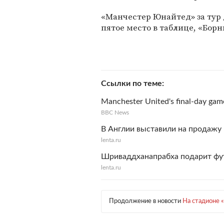
«Манчестер Юнайтед» за тур
пятое место в таблице, «Борн
Ссылки по теме
Manchester United's final-day game
BBC News
В Англии выставили на продажу 
lenta.ru
Шриваддханапрабха подарит фут
lenta.ru
Продолжение в новости
На стадионе 