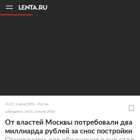
11
A
15:22, 3 июня 2016
Россия
(обновлено: 16:01, 3 июня 2016)
От властей Москвы потребовали два
миллиарда рублей за снос постройки
Основанием для обращения в суд стал