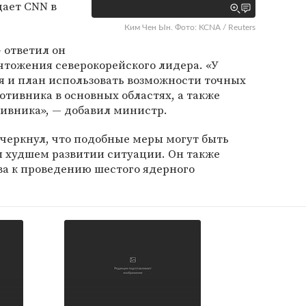
дает CNN в
Ким Чен Ын. Фото: KCNA / Reuters
— ответил он
чтожения северокорейского лидера. «У
я и план использовать возможности точных
отивника в основных областях, а также
ивника», — добавил министр.
дчеркнул, что подобные меры могут быть
 худшем развитии ситуации. Он также
ва к проведению шестого ядерного