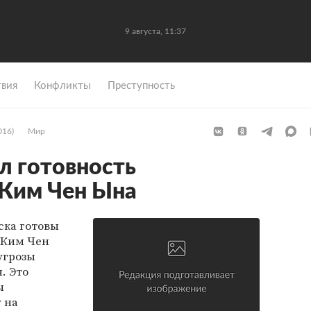
9 августа, 11:37
вия
Конфликты
Преступность
016)
Мир
л готовность
 Ким Чен Ына
ка готовы
 Ким Чен
угрозы
. Это
ы
 на