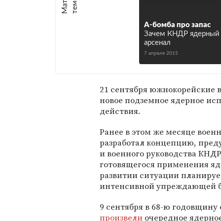
е
:
А-бомба про запас
Зачем КНДР ядерный
арсенал
7 апреля 2015
21 сентября южнокорейские
новое подземное ядерное исп
действия.
Ранее в этом же месяце вое
разработал концепцию, пре
и военного руководства КНДР
готовящегося применения яде
развитии ситуации планируе
интенсивной упреждающей 
9 сентября в 68-ю годовщину
произвели
очередное ядерное