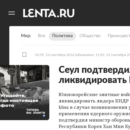
11
A
Мир
Все
Политика
Общество
Происшест
10:59, 23 сентября 2016
(обновлено: 11:05, 23 сентября 2
Сеул подтверди
ликвидировать
Южнокорейские элитные войс
Угадайте,
ликвидировать лидера КНДР
где настоящее
фото
Ына в случае возникновения 
применения ядерного оружия
подтвердил министр оборон
Республики Корея Хан Мин Ку