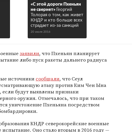
«С этой дороги Пхеньян
не свернет»
Георгий
Толорая о том, как живет
КНДР и кто больше всех
страдает из-за санкций
20 июля 2016
 военные
заявили
, что Пхеньян планирует
ытание либо пуск ракеты дальнего радиуса
нные источники
сообщали
, что Сеул
дусматривающую атаку против Ким Чен Ына
, если будут выявлены признаки
рного оружия. Отмечалось, что при таком
тся уничтожение Пхеньяна посредством
бомбардировки.
 образования КНДР северокорейские военные
 испытание. Оно стало вторым в 2016 году —