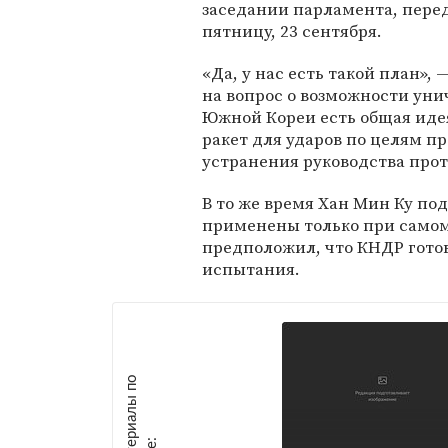
заседании парламента, пере
пятницу, 23 сентября.
«Да, у нас есть такой план», 
на вопрос о возможности уни
Южной Кореи есть общая иде
ракет для ударов по целям пр
устранения руководства прот
В то же время Хан Мин Ку по
применены только при самом
предположил, что КНДР гото
испытания.
М
а
т
р
и
а
л
ы
п
о
т
е
м
е