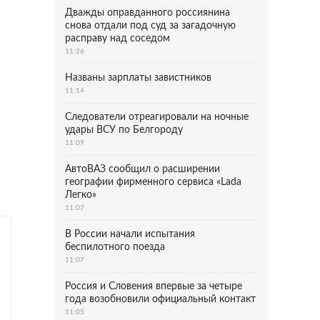
Дважды оправданного россиянина
снова отдали под суд за загадочную
расправу над соседом
11:26
Названы зарплаты завистников
11:14
Следователи отреагировали на ночные
удары ВСУ по Белгороду
11:09
АвтоВАЗ сообщил о расширении
географии фирменного сервиса «Lada
Легко»
11:07
В России начали испытания
беспилотного поезда
11:07
Россия и Словения впервые за четыре
года возобновили официальный контакт
11:05