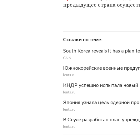
предыдущее страна осуществ
Ссылки по теме
South Korea reveals it has a plan 
CNN
Южнокорейские военные предуп
lenta.ru
КНДР успешно испытала новый 
lenta.ru
Япония узнала цель ядерной п
lenta.ru
В Сеуле разработан план упреж
lenta.ru