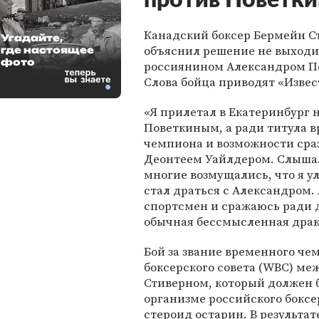
против Поветки
Канадский боксер Бермейн С
Угадайте,
объяснил решение не выходит
где настоящее
фото
россиянином Александром П
Слова бойца приводят «Извес
«Я прилетал в Екатеринбург н
Поветкиным, а ради титула 
чемпиона и возможности сра
Деонтеем Уайлдером. Слышал
многие возмущались, что я ул
стал драться с Александром. 
спортсмен и сражаюсь ради д
обычная бессмысленная драка
Бой за звание временного че
боксерского совета (WBC) м
Стиверном, который должен б
организме российского бокс
стероид остарин. В результа