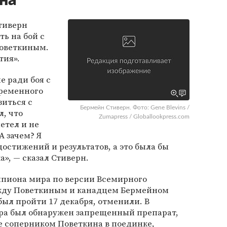
на
тиверн
ь на бой с
оветкиным.
тия».
е ради боя с
временного
зиться с
Бермейн Стиверн. Фото: Gene Blevins /
, что
Zumapress / Globallookpress.com
етел и не
А зачем? Я
остижений и результатов, а это была бы
», — сказал Стиверн.
мпиона мира по версии Всемирного
ежду Поветкиным и канадцем Бермейном
ыл пройти 17 декабря, отменили. В
ера был обнаружен запрещенный препарат,
те соперником Поветкина в поединке,