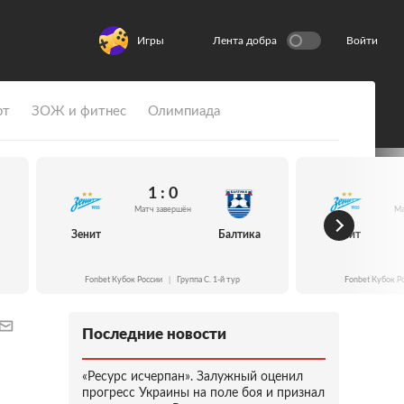
Игры
Лента добра
Войти
рт
ЗОЖ и фитнес
Олимпиада
1 : 0
Матч завершён
Ма
Зенит
Балтика
Зенит
Fonbet Кубок России
|
Группа C. 1-й тур
Fonbet Кубок Р
Последние новости
«Ресурс исчерпан». Залужный оценил
прогресс Украины на поле боя и признал