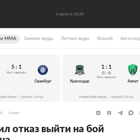
6 августа, 03:39
 и ММА
Зимние виды
Летние виды
Хоккей
Автоспо
5 : 1
1 : 1
Матч завершён
(5 : 4)
Матч завершён
Оренбург
Краснодар
Ахмат
Кубок России
|
Группа A. 1-й тур
Fonbet Кубок России
|
Группа B. 1-й тур
6)
Спорт
ил отказ выйти на бой