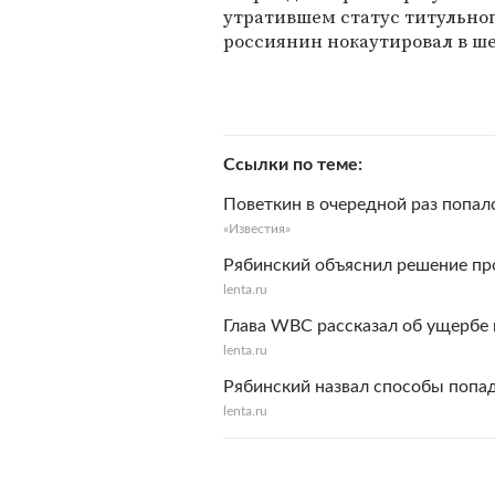
утратившем статус титульног
россиянин нокаутировал в ш
Ссылки по теме
Поветкин в очередной раз попал
«Известия»
Рябинский объяснил решение пр
lenta.ru
Глава WBC рассказал об ущербе 
lenta.ru
Рябинский назвал способы попад
lenta.ru