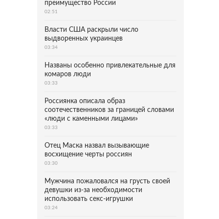
преимущество России
02:51
Власти США раскрыли число
выдворенных украинцев
03:34
Названы особенно привлекательные для
комаров люди
03:33
Россиянка описала образ
соотечественников за границей словами
«люди с каменными лицами»
03:33
Отец Маска назвал вызывающие
восхищение черты россиян
03:30
Мужчина пожаловался на грусть своей
девушки из-за необходимости
использовать секс-игрушки
03:24