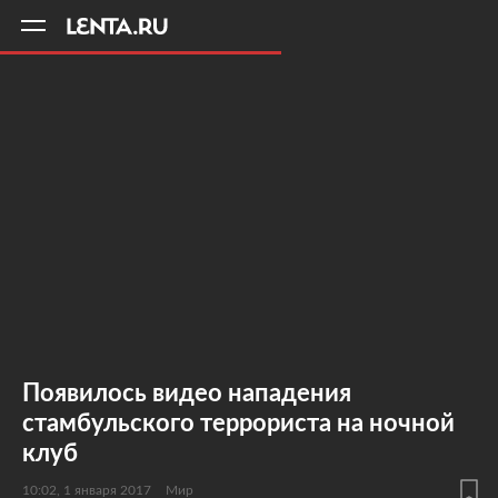
11
A
Появилось видео нападения
стамбульского террориста на ночной
клуб
10:02, 1 января 2017
Мир