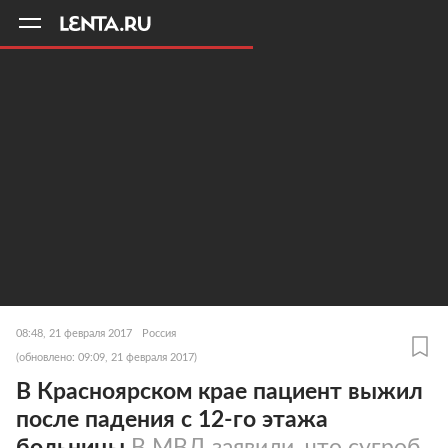
11
A
08:48, 21 февраля 2017
Россия
(обновлено: 09:09, 21 февраля 2017)
В Красноярском крае пациент выжил
после падения с 12-го этажа
больницы
В МВД заявили, что сугроб