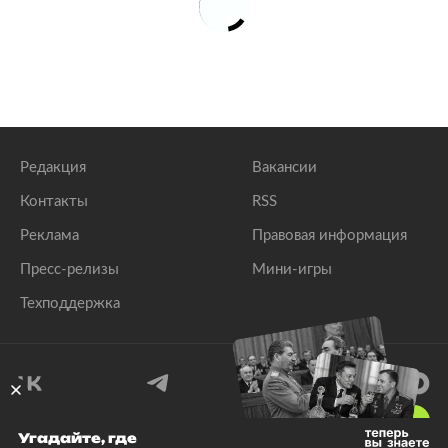
Редакция
Вакансии
Контакты
RSS
Реклама
Правовая информация
Пресс-релизы
Мини-игры
Техподдержка
18
+
Угадайте, где