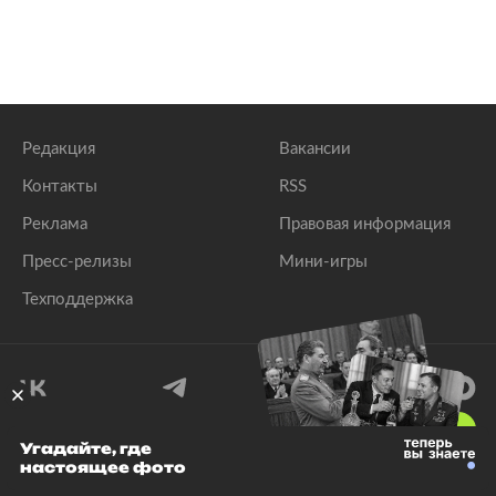
Редакция
Вакансии
Контакты
RSS
Реклама
Правовая информация
Пресс-релизы
Мини-игры
Техподдержка
18
+
Угадайте, где
настоящее фото
© 1999–2026 Все права защищены.
ООО «Лента.Ру»