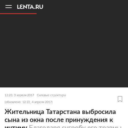
11
A
13:23, 3 апреля 2017
Силовые структуры
(обновлено: 12:22, 4 апреля 2017)
Жительница Татарстана выбросила
сына из окна после принуждения к
интиму
Благодаря сугробу его травмы