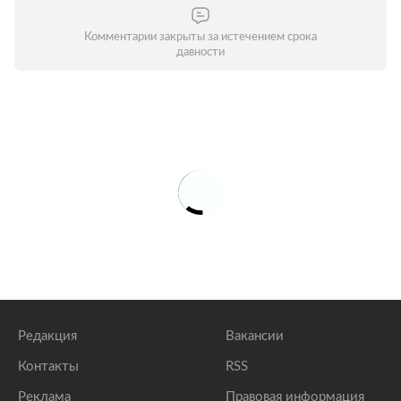
Комментарии закрыты за истечением срока
давности
Редакция
Вакансии
Контакты
RSS
Реклама
Правовая информация