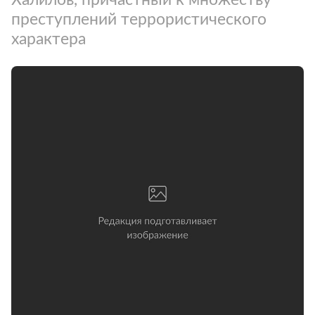
преступлений террористического
характера