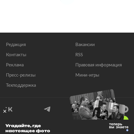
Редакция
Вакансии
Контакты
RSS
Реклама
Правовая информация
Пресс-релизы
Мини-игры
Техподдержка
18
+
Угадайте, где
настоящее фото
© 1999–2026 Все права защищены.
ООО «Лента.Ру»